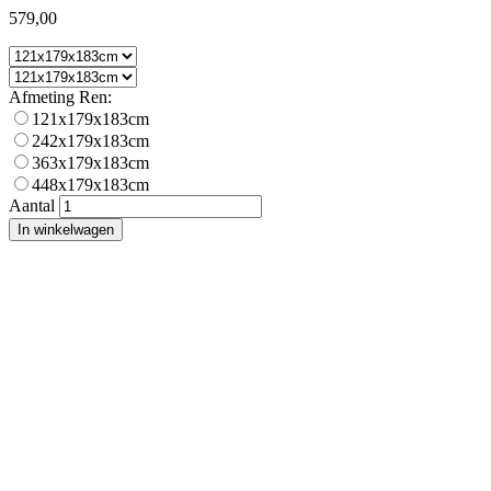
579,00
Afmeting Ren:
121x179x183cm
242x179x183cm
363x179x183cm
448x179x183cm
Aantal
In winkelwagen