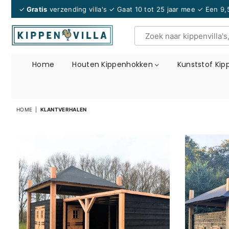
✓
Gratis
verzending villa's ✓ Gaat 10 tot 25 jaar mee
✓ Een 9,
KIPPENVILLA.NL
Home
Houten Kippenhokken
Kunststof Ki
HOME
|
KLANTVERHALEN