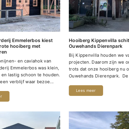
derij Emmelerbos kiest
Hooiberg Kippenvilla schit
rote hooiberg met
Ouwehands Dierenpark
ren
Bij Kippenvilla houden we v
nijnen- en caviahok van
projecten. Daarom zijn we o
derij Emmelerbos was klein,
trots dat onze hooiberg nu o
 en lastig schoon te houden.
Ouwehands Dierenpark. De d
een verblijf waar bezoe...
Lees meer
er