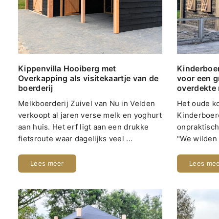
Kippenvilla Hooiberg met
Kinderboer
Overkapping als visitekaartje van de
voor een g
boerderij
overdekte 
Melkboerderij Zuivel van Nu in Velden
Het oude ko
verkoopt al jaren verse melk en yoghurt
Kinderboer
aan huis. Het erf ligt aan een drukke
onpraktisch
fietsroute waar dagelijks veel ...
"We wilden 
Lees meer
Lees me