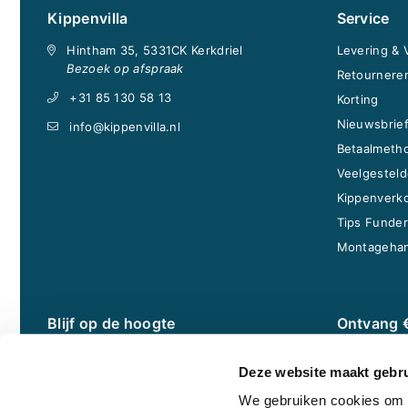
Kippenvilla
Service
Hintham 35, 5331CK Kerkdriel
Levering &
Bezoek op afspraak
Retournere
+31 85 130 58 13
Korting
Nieuwsbrie
info@kippenvilla.nl
Betaalmeth
Veelgesteld
Kippenverk
Tips Funder
Montagehan
Blijf op de hoogte
Ontvang 
Facebook
Word lid van
Deze website maakt gebru
welkomstkor
Instagram
minimumbest
We gebruiken cookies om c
YouTube