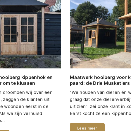
hooiberg kippenhok en
Maatwerk hooiberg voor ki
r om te klussen
paard: de Drie Musketiers
n droomden wij over een
"We houden van dieren én w
”, zeggen de klanten uit
graag dat onze dierenverbli
Ze woonden eerst in de
uit zien", zei onze klant in 
Als we zijn verhuisd
Eerst kocht ze een kippenho
...
Lees meer