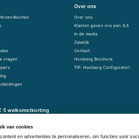
Over ons
 Verzendkosten
Over ons
n
Klanten geven ons een 9,5
In de media
f
Zakelijk
odes
Contact
e vragen
Hooiberg Brochure
opers
TIP: Hooiberg Configurator!
ing
dleidingen
€ 5 welkomstkorting
 Kippenvilla Familie en ontvang direct € 5
ik van cookies
ting op jouw nieuwe dierenverblijf! Er geldt géén
elwaarde. Uitschrijven kan altijd en heel simpel.
ontent en advertenties te personaliseren, om functies voor soci