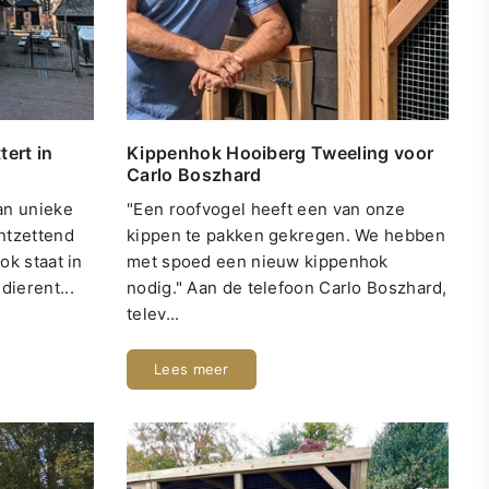
tert in
Kippenhok Hooiberg Tweeling voor
Carlo Boszhard
an unieke
"Een roofvogel heeft een van onze
ntzettend
kippen te pakken gekregen. We hebben
ok staat in
met spoed een nieuw kippenhok
ierent...
nodig." Aan de telefoon Carlo Boszhard,
telev...
Lees meer