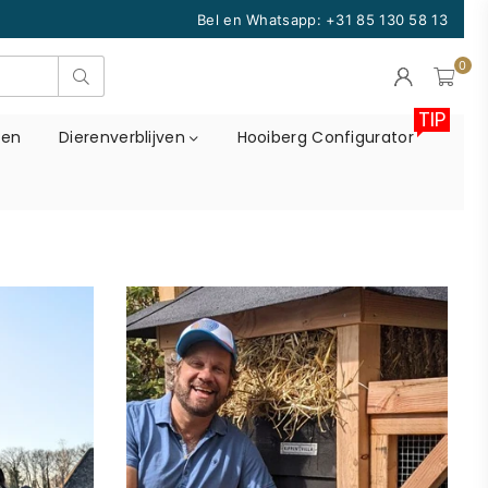
Bel en Whatsapp:
+31 85 130 58 13
0
Zoek
TIP
ren
Dierenverblijven
Hooiberg Configurator