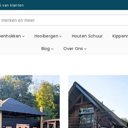
5 van klanten
ppenhokken
Hooibergen
Houten Schuur
Kippen
Blog
Over Ons