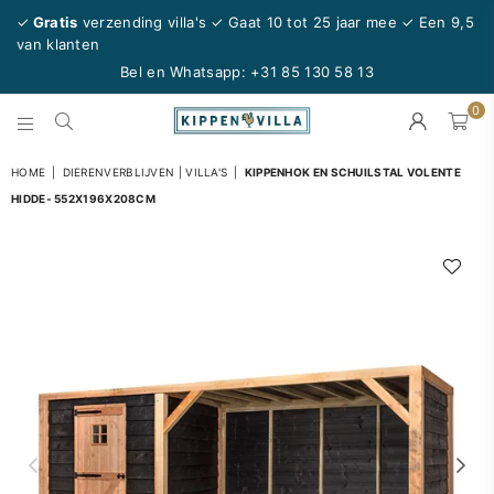
✓
Gratis
verzending villa's ✓ Gaat 10 tot 25 jaar mee
✓ Een 9,5
van klanten
Bel en Whatsapp:
+31 85 130 58 13
0
KIPPENVILLA.NL
HOME
|
DIERENVERBLIJVEN | VILLA'S
|
KIPPENHOK EN SCHUILSTAL VOLENTE
HIDDE- 552X196X208CM