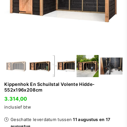
Kippenhok En Schuilstal Volente Hidde-
552x196x208cm
3.314,00
Normale
inclusief btw
prijs
Geschatte leverdatum tussen
11 augustus
en
17
augustus
.