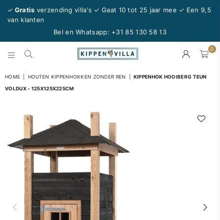
✓
Gratis
verzending villa's ✓ Gaat 10 tot 25 jaar mee
✓ Een 9,5
van klanten
Bel en Whatsapp:
+31 85 130 58 13
0
KIPPENVILLA.NL
HOME
|
HOUTEN KIPPENHOKKEN ZONDER REN
|
KIPPENHOK HOOIBERG TEUN
VOLDUX - 125X125X225CM