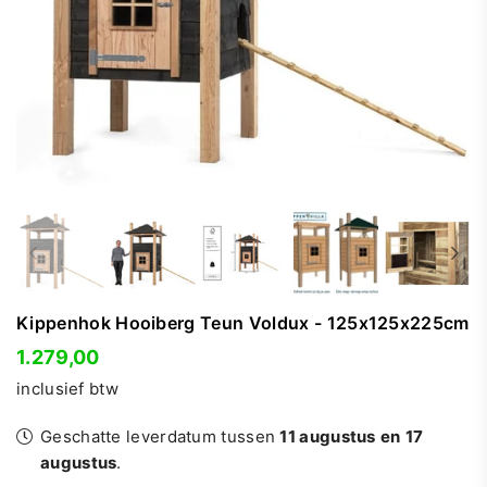
Kippenhok Hooiberg Teun Voldux - 125x125x225cm
1.279,00
Normale
inclusief btw
prijs
Geschatte leverdatum tussen
11 augustus
en
17
augustus
.