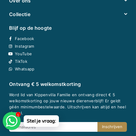
Over ons
Collectie
Blijf op de hoogte
Facebook
Instagram
YouTube
TikTok
Whatsapp
Ontvang € 5 welkomstkorting
Word lid van Kippenvilla Familie en ontvang direct € 5
welkomstkorting op jouw nieuwe dierenverblijf! Er geldt
géén minimumbestelwaarde. Uitschrijven kan altijd en heel
simpel.
1
Stel je vraag:
Inschrijven