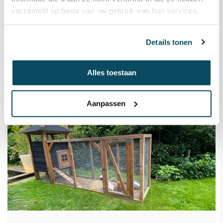
verzameld op basis van uw gebruik van hun services.
Gemonteerd geleverd
Details tonen
Onze Tom en Fem komen zowat compleet gemonteerd bij
je aan. Het enige dat je hoeft te doen zijn is de kap met
een paar schroeven vast te zetten. En bestel je ook een
ren dan zet je die panelen ook heel eenvoudig met een
Alles toestaan
paar schroeven in elkaar. De juiste schroeven leveren we
er natuurlijk bij. Een kind kan de was doen.
Aanpassen