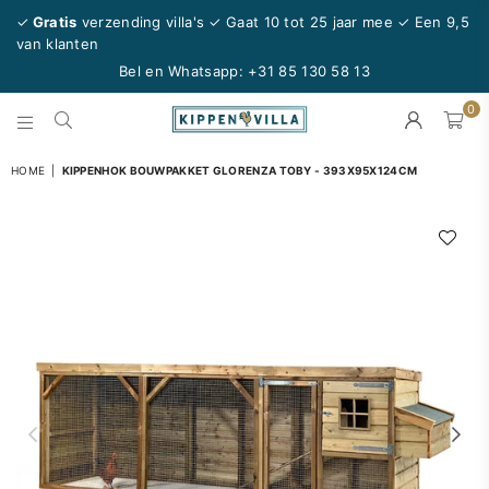
✓
Gratis
verzending villa's ✓ Gaat 10 tot 25 jaar mee
✓ Een 9,5
van klanten
Bel en Whatsapp:
+31 85 130 58 13
0
KIPPENVILLA.NL
HOME
|
KIPPENHOK BOUWPAKKET GLORENZA TOBY - 393X95X124CM