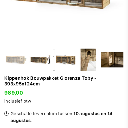
Kippenhok Bouwpakket Glorenza Toby -
393x95x124cm
989,00
Normale
inclusief btw
prijs
Geschatte leverdatum tussen
10 augustus
en
14
augustus
.