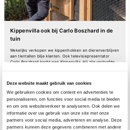
Kippenvilla ook bij Carlo Boszhard in de
tuin
Wekelijks verkopen we kippenhokken en dierenverblijven
aan tientallen blije klanten. Ook televisiepresentator
Carlo Boszhard kocht een Kippenvilla. Hij zijn verloofde
zijn verliefd op een kippenhok hooiberg met dubbel
nachthok en een overdekte ren.
Deze website maakt gebruik van cookies
Bekijk Kippenvilla Carlo
We gebruiken cookies om content en advertenties te
personaliseren, om functies voor social media te bieden
en om ons websiteverkeer te analyseren. Ook delen we
Wat onze klanten zeggen
informatie over uw gebruik van onze site met onze
Lees de onafhankelijke beoordelingen:
partners voor social media, adverteren en analyse. Deze
partners kunnen deze gegevens combineren met andere