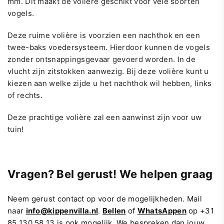
mm. Dit maakt de volière geschikt voor vele soorten
vogels.
Deze ruime volière is voorzien een nachthok en een
twee-baks voedersysteem. Hierdoor kunnen de vogels
zonder ontsnappingsgevaar gevoerd worden. In de
vlucht zijn zitstokken aanwezig. Bij deze volière kunt u
kiezen aan welke zijde u het nachthok wil hebben, links
of rechts.
Deze prachtige volière zal een aanwinst zijn voor uw
tuin!
Vragen? Bel gerust! We helpen graag
Neem gerust contact op voor de mogelijkheden. Mail
naar
info@kippenvilla.nl
.
Bellen
of
WhatsAppen
op +31
85 130 58 13 is ook mogelijk. We bespreken dan jouw