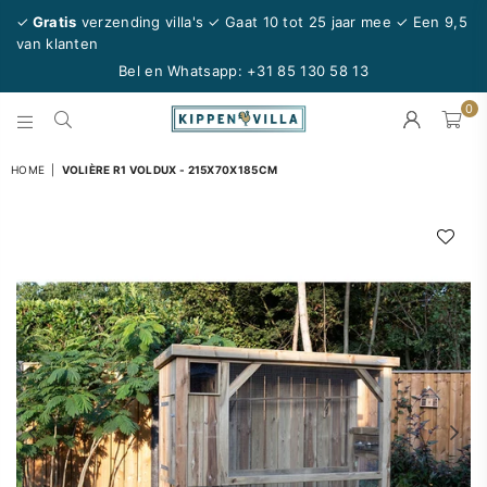
✓
Gratis
verzending villa's ✓ Gaat 10 tot 25 jaar mee
✓ Een 9,5
van klanten
Bel en Whatsapp:
+31 85 130 58 13
0
KIPPENVILLA.NL
HOME
|
VOLIÈRE R1 VOLDUX - 215X70X185CM