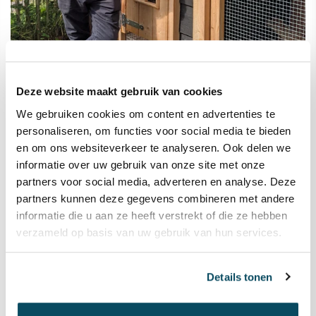
Kippenvilla ook bij Carlo Boszhard in de
Deze website maakt gebruik van cookies
tuin
We gebruiken cookies om content en advertenties te
Wekelijks verkopen we kippenhokken en dierenverblijven
personaliseren, om functies voor social media te bieden
aan tientallen blije klanten. Ook televisiepresentator
en om ons websiteverkeer te analyseren. Ook delen we
Carlo Boszhard kocht een Kippenvilla. Hij zijn verloofde
informatie over uw gebruik van onze site met onze
zijn verliefd op een kippenhok hooiberg met dubbel
partners voor social media, adverteren en analyse. Deze
nachthok en een overdekte ren.
partners kunnen deze gegevens combineren met andere
informatie die u aan ze heeft verstrekt of die ze hebben
Bekijk Kippenvilla Carlo
verzameld op basis van uw gebruik van hun services.
Details tonen