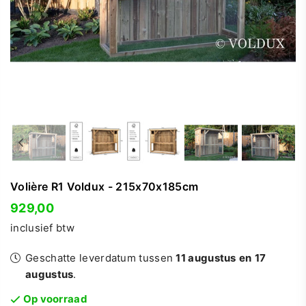
Volière R1 Voldux - 215x70x185cm
929,00
Normale
inclusief btw
prijs
Geschatte leverdatum tussen
11 augustus
en
17
augustus
.
Op voorraad