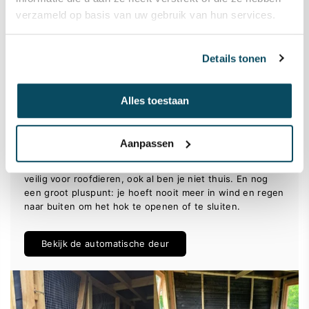
verzameld op basis van uw gebruik van hun services.
Automatisch luik kippenhok voor meer
Details tonen
gemak en veiligheid
Onze buurman verloor al z’n kippen door een vos. Dat wil
Alles toestaan
je niet meemaken. Een automatisch luik van
ChickenGuard zorgt voor veiligheid en gemak.
Aanpassen
Deze Premium ChickenGuard is heel simpel in te stellen
en werkt op timer én lichtsensor. Zo zijn jouw kippen
veilig voor roofdieren, ook al ben je niet thuis. En nog
een groot pluspunt: je hoeft nooit meer in wind en regen
naar buiten om het hok te openen of te sluiten.
Bekijk de automatische deur