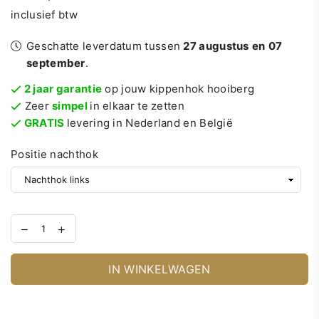
Normale
inclusief btw
prijs
Geschatte leverdatum tussen
27 augustus
en
07
september
.
2 jaar garantie
op jouw kippenhok hooiberg
Zeer
simpel
in elkaar te zetten
GRATIS
levering in Nederland en België
Positie nachthok
IN WINKELWAGEN