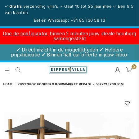
✓
Gratis
verzending villa's ✓ Gaat 10 tot 25 jaar mee
✓ Een 9,5
van klanten
Bel en Whatsapp:
+31 85 130 58 13
Doe de configurator
: binnen 2 minuten jouw ideale hooiberg
samengesteld
✔ Direct inzicht in de mogelijkheden ✔ Heldere
prijsindicatie ✔ Binnen half uur offerte in jouw inbox
0
KIPPENVILLA.NL
HOME
|
KIPPENHOK HOOIBERG BOUWPAKKET VERA XL - 507X215X305CM